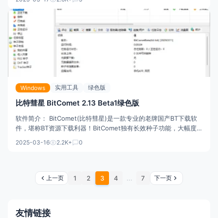
多种类型内容，且宣称无需会员即可免费观看全网资源。 安装教
程： 1：（相机扫码） 2：下载这个名叫纱缘宝的软件
实用工具
绿色版
Windows
比特彗星 BitComet 2.13 Beta1绿色版
软件简介： BitComet(比特彗星)是一款专业的老牌国产BT下载软
件，堪称BT资源下载利器！BitComet独有长效种子功能，大幅度
增加下载速度，增加种子存活率。这款BT下载客户端支持
2025-03-16
2.2K+
0
BT/HTTP/FTP，支持BitTorrent(BT协议)、Magnet(磁力链接)、
eD2k(电驴下载加速
上一页
下一页
1
2
3
4
...
7
友情链接