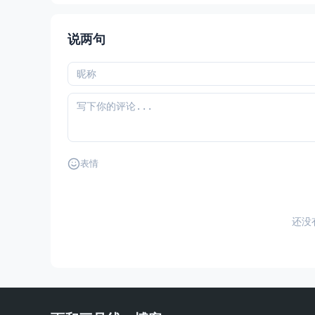
说两句
表情
还没