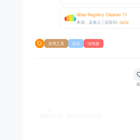
Wise Registry Cleaner 11
来源：蓝奏云 | 提取码:
cp3x
实用工具
汉化
绿色版
点
上一篇
图吧工具箱、搞机佬的必备工具