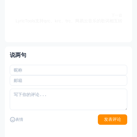
下一篇
LyricTools支持qrc、krc、trc、网易云音乐的歌词相互转
说两句
发表评论
表情